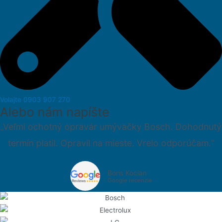
Volajte 0903 907 270
Alebo nám napíšte
„Veľmi ochotný opravár umývačky Bosch. Dohodnutý
termín platil. Opravil na mieste. Vrelo odporúčam.“
Boris Kocian
Google recenzie