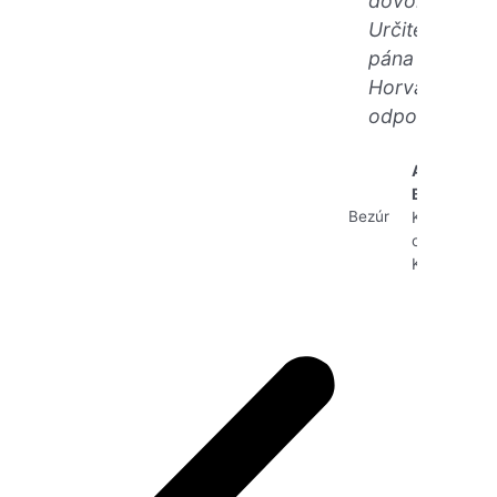
dovoliť.
Určite
pána
Horvátha
odporúčam“
Albert
Bezúr
Kolárovo,
okres
Komárno