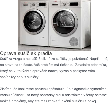
Oprava sušičiek prádla
Sušička vŕzga a nesuší? Bielizeň zo sušičky je pokrčená? Nepríjemné,
no stáva sa to často. Váš problém má riešenie. Zavolajte odborníka,
ktorý sa v takýchto opravách naozaj vyzná a poskytne vám
spoľahlivý servis sušičky.
Zistíme, čo konkrétne poruchu spôsobuje. Po diagnostike vymeníme
vadnú súčiastku za nový náhradný diel a odstránime všetky ostatné
možné problémy, aby ste mali znova funkčnú sušičku a pokoj.