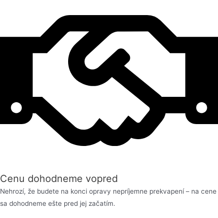
Cenu dohodneme vopred
Nehrozí, že budete na konci opravy nepríjemne prekvapení – na cene
sa dohodneme ešte pred jej začatím.