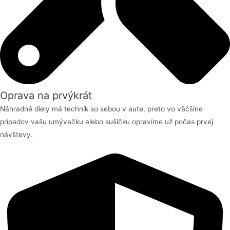
Oprava na prvýkrát
Náhradné diely má techník so sebou v aute, preto vo väčšine
prípadov vašu umývačku alebo sušičku opravíme už počas prvej
návštevy.