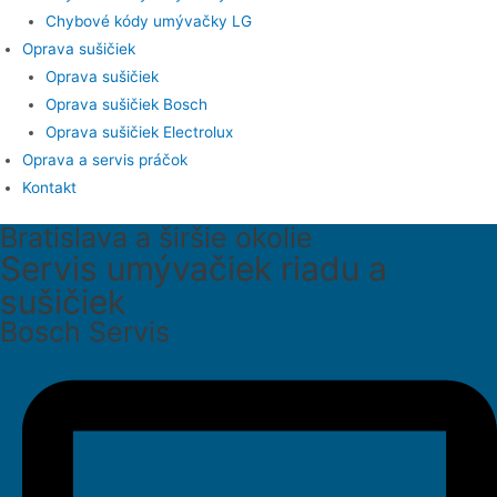
Chybové kódy umývačky LG
Oprava sušičiek
Oprava sušičiek
Oprava sušičiek Bosch
Oprava sušičiek Electrolux
Oprava a servis práčok
Kontakt
Bratislava a širšie okolie
Servis umývačiek riadu a
sušičiek
Bosch Servis