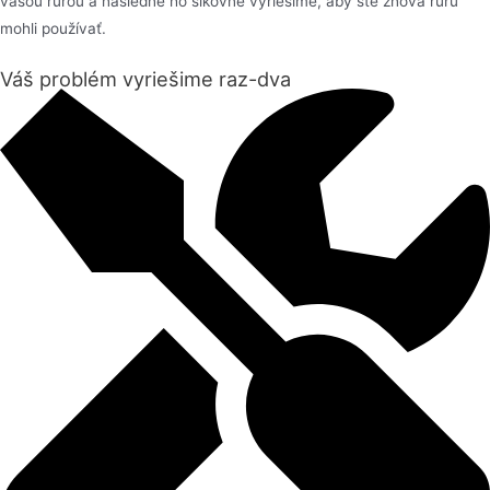
vašou rúrou a následne ho šikovne vyriešime, aby ste znova rúru
mohli používať.
Váš problém vyriešime raz-dva